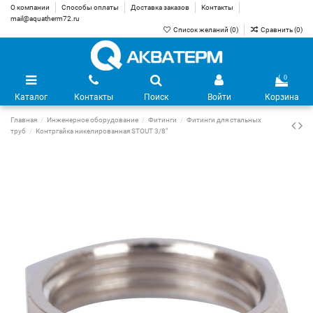
О компании
Способы оплаты
Доставка заказов
Контакты
mail@aquatherm72.ru
Список желаний (
0
)
Сравнить (
0
)
0
Каталог
Контакты
Поиск
Войти
Корзина
Главная
Инженерное оборудование
Фитинги
Фитинги для стальных
труб
Контргайка никелированная STOUT 3/8"