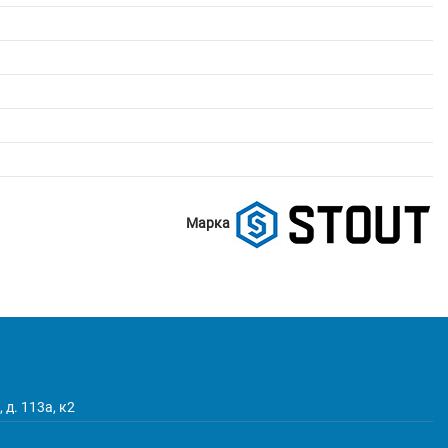
Марка
 д. 113а, к2