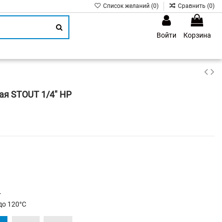
Список желаний (
0
)
Сравнить (
0
)
Войти
Корзина
1
ая STOUT 1/4" НР
r
до 120°C