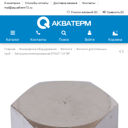
О компании
Способы оплаты
Доставка заказов
Контакты
mail@aquatherm72.ru
Список желаний (
0
)
Сравнить (
0
)
0
Каталог
Контакты
Поиск
Войти
Корзина
Главная
Инженерное оборудование
Фитинги
Фитинги для стальных
труб
Заглушка никелированная STOUT 1/4" ВР