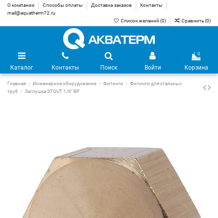
О компании
Способы оплаты
Доставка заказов
Контакты
mail@aquatherm72.ru
Список желаний (
0
)
Сравнить (
0
)
0
Каталог
Контакты
Поиск
Войти
Корзина
Главная
Инженерное оборудование
Фитинги
Фитинги для стальных
труб
Заглушка STOUT 1/8" ВР