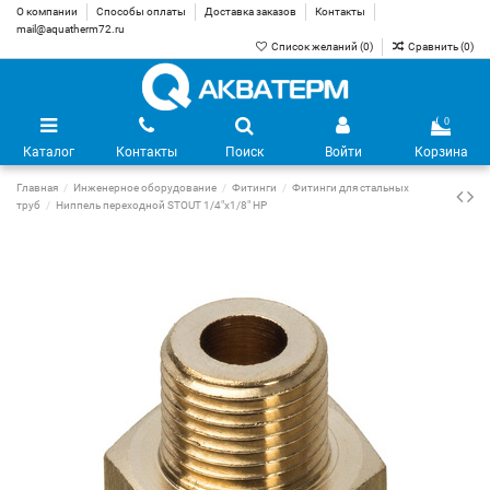
О компании
Способы оплаты
Доставка заказов
Контакты
mail@aquatherm72.ru
Список желаний (
0
)
Сравнить (
0
)
0
Каталог
Контакты
Поиск
Войти
Корзина
Главная
Инженерное оборудование
Фитинги
Фитинги для стальных
труб
Ниппель переходной STOUT 1/4"х1/8" НР