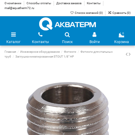
О компании
Способы оплаты
Доставка заказов
Контакты
mail@aquatherm72.ru
Список желаний (
0
)
Сравнить (
0
)
0
Каталог
Контакты
Поиск
Войти
Корзина
Главная
Инженерное оборудование
Фитинги
Фитинги для стальных
труб
Заглушка никелированная STOUT 1/8" НР