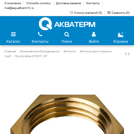
О компании
Способы оплаты
Доставка заказов
Контакты
mail@aquatherm72.ru
Список желаний (
0
)
Сравнить (
0
)
0
Каталог
Контакты
Поиск
Войти
Корзина
Главная
Инженерное оборудование
Фитинги
Фитинги для стальных
труб
Контргайка STOUT 1/8"