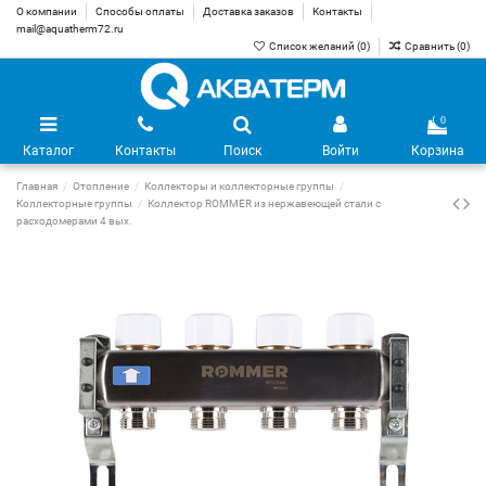
О компании
Способы оплаты
Доставка заказов
Контакты
mail@aquatherm72.ru
Список желаний (
0
)
Сравнить (
0
)
0
Каталог
Контакты
Поиск
Войти
Корзина
Главная
Отопление
Коллекторы и коллекторные группы
Коллекторные группы
Коллектор ROMMER из нержавеющей стали с
расходомерами 4 вых.