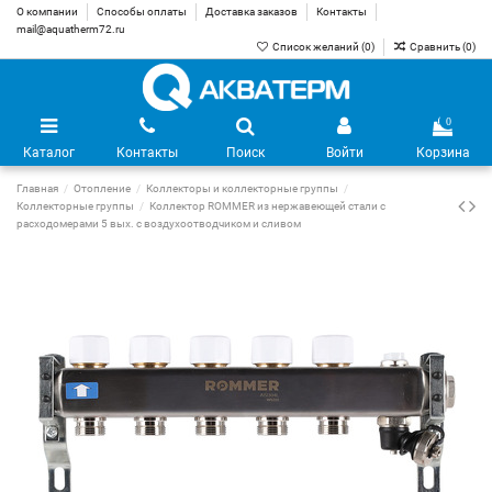
О компании
Способы оплаты
Доставка заказов
Контакты
mail@aquatherm72.ru
Список желаний (
0
)
Сравнить (
0
)
0
Каталог
Контакты
Поиск
Войти
Корзина
Главная
Отопление
Коллекторы и коллекторные группы
Коллекторные группы
Коллектор ROMMER из нержавеющей стали с
расходомерами 5 вых. с воздухоотводчиком и сливом