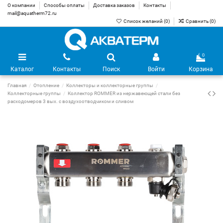
О компании
Способы оплаты
Доставка заказов
Контакты
mail@aquatherm72.ru
Список желаний (
0
)
Сравнить (
0
)
0
Каталог
Контакты
Поиск
Войти
Корзина
Главная
Отопление
Коллекторы и коллекторные группы
Коллекторные группы
Коллектор ROMMER из нержавеющей стали без
расходомеров 3 вых. с воздухоотводчиком и сливом