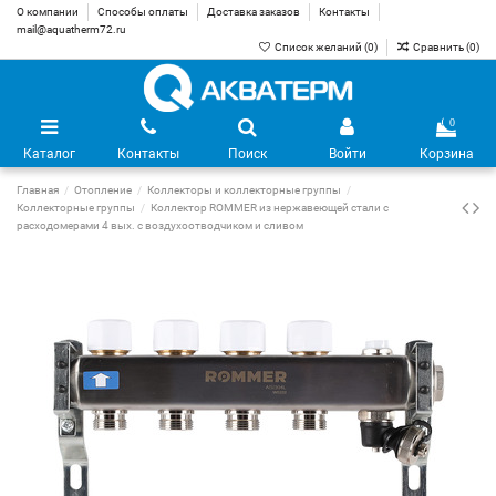
О компании
Способы оплаты
Доставка заказов
Контакты
mail@aquatherm72.ru
Список желаний (
0
)
Сравнить (
0
)
0
Каталог
Контакты
Поиск
Войти
Корзина
Главная
Отопление
Коллекторы и коллекторные группы
Коллекторные группы
Коллектор ROMMER из нержавеющей стали с
расходомерами 4 вых. с воздухоотводчиком и сливом