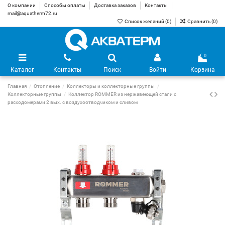
О компании
Способы оплаты
Доставка заказов
Контакты
mail@aquatherm72.ru
Список желаний (
0
)
Сравнить (
0
)
0
Каталог
Контакты
Поиск
Войти
Корзина
Главная
Отопление
Коллекторы и коллекторные группы
Коллекторные группы
Коллектор ROMMER из нержавеющей стали с
расходомерами 2 вых. с воздухоотводчиком и сливом