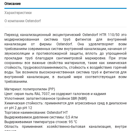
Описание
Характеристики
О компании Ostendorf
Переход канализационный эксцентрический Ostendorf HTR 110/50 это
модернизированная система труб фитингов для внутренней
канализации от фирмы Ostendorf. Она удовлетворяет всем
требованиям современных систем внутренней канализации, начиная от
звукоизоляции и противопожарной защиты, вплоть до упрощенной
прокладки труб благодаря сантиметровой маркировке. При этом
сохранены все важные свойства материалов, такие как химическая
стойкость, трудновоспламеняемость, стойкость к воздействию горячей
воды. Так возникла высококачественная система труб и фитингов для
внутренней канализации, в высшей мере соответствующая всем
требованиям.
Материал: полипропилен (PP)
Цвет: серая пыль RAL 7037, не содержит галогенов и кадмия
Уплотнения: запатентованное тройное SBR (NBR)
Химическая стойкость: применяется для агрессивных сред в диапазоне
от pH 2 до pH 12
Торговое наименование: Ostendorf HT
Выдерживаемое давление системы: 0,5 Атм
Выдерживаемая температура стоков: 95 °C
Область применения: хозяйственно-бытовая канализация, внутри