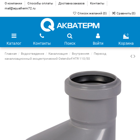
О компании
Способы оплаты
Доставка заказов
Контакты
mail@aquatherm72.ru
Список желаний (
0
)
Сравнить (
0
)
0
Каталог
Контакты
Поиск
Войти
Корзина
Главная
Водоотведение
Канализация
Внутренняя
Переход
канализационный эксцентрический Ostendorf HTR 110/50