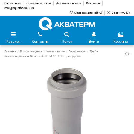
О компании
Способы оплаты
Доставка заказов
Контакты
mail@aquatherm72.ru
Список желаний (
0
)
Сравнить (
0
)
0
Каталог
Контакты
Поиск
Войти
Корзина
Главная
Водоотведение
Канализация
Внутренняя
Труба
канализационная Ostendorf HTEM 40х150 с раструбом