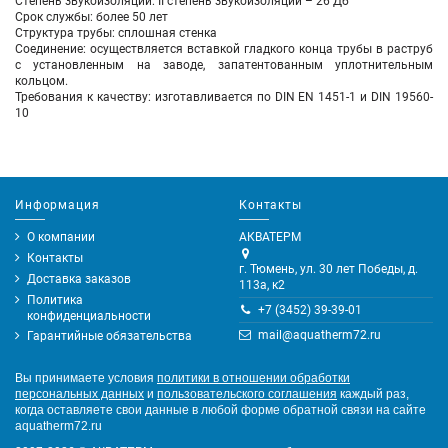
Степень звукоизоляции: II степень звукоизоляции – 26 Дб
Срок службы: более 50 лет
Структура трубы: сплошная стенка
Соединение: осуществляется вставкой гладкого конца трубы в раструб
с установленным на заводе, запатентованным уплотнительным
кольцом.
Требования к качеству: изготавливается по DIN EN 1451-1 и DIN 19560-
10
Информация
Контакты
О компании
АКВАТЕРМ
Контакты
г. Тюмень, ул. 30 лет Победы, д.
Доставка заказов
113а, к2
Политика
+7 (3452) 39-39-01
конфиденциальности
mail@aquatherm72.ru
Гарантийные обязательства
Вы принимаете условия
политики в отношении обработки
персональных данных
и
пользовательского соглашения
каждый раз,
когда оставляете свои данные в любой форме обратной связи на сайте
aquatherm72.ru