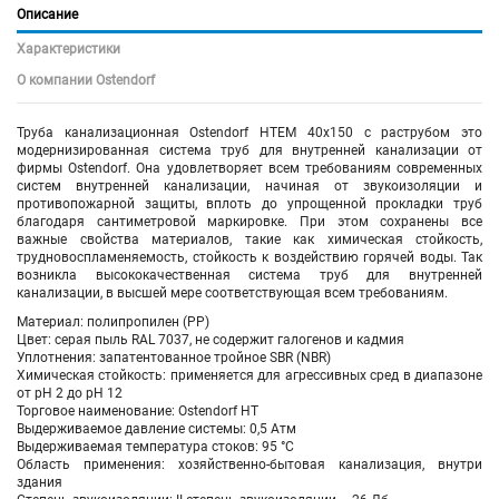
Описание
Характеристики
О компании Ostendorf
Труба канализационная Ostendorf HTEM 40х150 с раструбом это
модернизированная система труб для внутренней канализации от
фирмы Ostendorf. Она удовлетворяет всем требованиям современных
систем внутренней канализации, начиная от звукоизоляции и
противопожарной защиты, вплоть до упрощенной прокладки труб
благодаря сантиметровой маркировке. При этом сохранены все
важные свойства материалов, такие как химическая стойкость,
трудновоспламеняемость, стойкость к воздействию горячей воды. Так
возникла высококачественная система труб для внутренней
канализации, в высшей мере соответствующая всем требованиям.
Материал: полипропилен (PP)
Цвет: серая пыль RAL 7037, не содержит галогенов и кадмия
Уплотнения: запатентованное тройное SBR (NBR)
Химическая стойкость: применяется для агрессивных сред в диапазоне
от pH 2 до pH 12
Торговое наименование: Ostendorf HT
Выдерживаемое давление системы: 0,5 Атм
Выдерживаемая температура стоков: 95 °C
Область применения: хозяйственно-бытовая канализация, внутри
здания