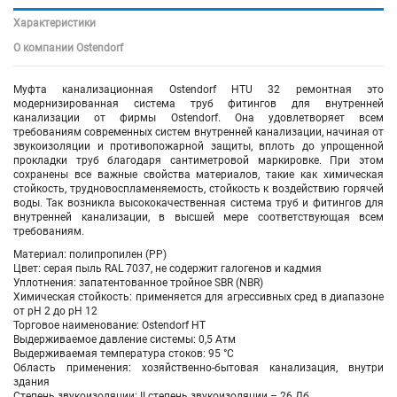
Характеристики
О компании Ostendorf
Муфта канализационная Ostendorf HTU 32 ремонтная это
модернизированная система труб фитингов для внутренней
канализации от фирмы Ostendorf. Она удовлетворяет всем
требованиям современных систем внутренней канализации, начиная от
звукоизоляции и противопожарной защиты, вплоть до упрощенной
прокладки труб благодаря сантиметровой маркировке. При этом
сохранены все важные свойства материалов, такие как химическая
стойкость, трудновоспламеняемость, стойкость к воздействию горячей
воды. Так возникла высококачественная система труб и фитингов для
внутренней канализации, в высшей мере соответствующая всем
требованиям.
Материал: полипропилен (PP)
Цвет: серая пыль RAL 7037, не содержит галогенов и кадмия
Уплотнения: запатентованное тройное SBR (NBR)
Химическая стойкость: применяется для агрессивных сред в диапазоне
от pH 2 до pH 12
Торговое наименование: Ostendorf HT
Выдерживаемое давление системы: 0,5 Атм
Выдерживаемая температура стоков: 95 °C
Область применения: хозяйственно-бытовая канализация, внутри
здания
Степень звукоизоляции: II степень звукоизоляции – 26 Дб