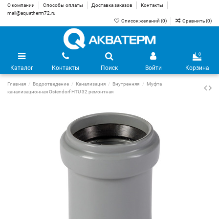
О компании
Способы оплаты
Доставка заказов
Контакты
mail@aquatherm72.ru
Список желаний (
0
)
Сравнить (
0
)
0
Каталог
Контакты
Поиск
Войти
Корзина
Главная
Водоотведение
Канализация
Внутренняя
Муфта
канализационная Ostendorf HTU 32 ремонтная