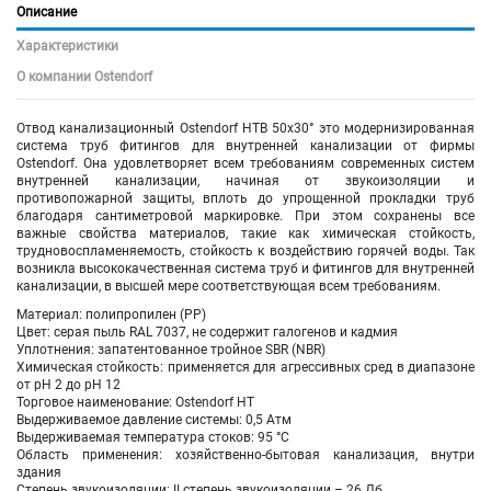
Описание
Характеристики
О компании Ostendorf
Отвод канализационный Ostendorf HTB 50х30° это модернизированная
система труб фитингов для внутренней канализации от фирмы
Ostendorf. Она удовлетворяет всем требованиям современных систем
внутренней канализации, начиная от звукоизоляции и
противопожарной защиты, вплоть до упрощенной прокладки труб
благодаря сантиметровой маркировке. При этом сохранены все
важные свойства материалов, такие как химическая стойкость,
трудновоспламеняемость, стойкость к воздействию горячей воды. Так
возникла высококачественная система труб и фитингов для внутренней
канализации, в высшей мере соответствующая всем требованиям.
Материал: полипропилен (PP)
Цвет: серая пыль RAL 7037, не содержит галогенов и кадмия
Уплотнения: запатентованное тройное SBR (NBR)
Химическая стойкость: применяется для агрессивных сред в диапазоне
от pH 2 до pH 12
Торговое наименование: Ostendorf HT
Выдерживаемое давление системы: 0,5 Атм
Выдерживаемая температура стоков: 95 °C
Область применения: хозяйственно-бытовая канализация, внутри
здания
Степень звукоизоляции: II степень звукоизоляции – 26 Дб