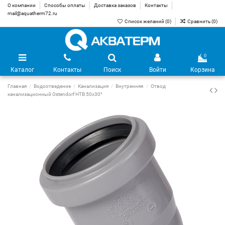
О компании
Способы оплаты
Доставка заказов
Контакты
mail@aquatherm72.ru
Список желаний (
0
)
Сравнить (
0
)
0
Каталог
Контакты
Поиск
Войти
Корзина
Главная
Водоотведение
Канализация
Внутренняя
Отвод
канализационный Ostendorf HTB 50х30°