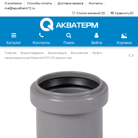
О компании
Способы оплаты
Доставка заказов
Контакты
mail@aquatherm72.ru
Список желаний (
0
)
Сравнить (
0
)
0
Каталог
Контакты
Поиск
Войти
Корзина
Главная
Водоотведение
Канализация
Внутренняя
Муфта
канализационная Ostendorf HTU 50 ремонтная