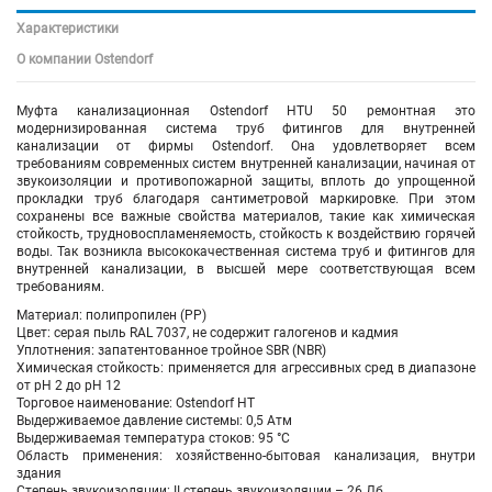
Характеристики
О компании Ostendorf
Муфта канализационная Ostendorf HTU 50 ремонтная это
модернизированная система труб фитингов для внутренней
канализации от фирмы Ostendorf. Она удовлетворяет всем
требованиям современных систем внутренней канализации, начиная от
звукоизоляции и противопожарной защиты, вплоть до упрощенной
прокладки труб благодаря сантиметровой маркировке. При этом
сохранены все важные свойства материалов, такие как химическая
стойкость, трудновоспламеняемость, стойкость к воздействию горячей
воды. Так возникла высококачественная система труб и фитингов для
внутренней канализации, в высшей мере соответствующая всем
требованиям.
Материал: полипропилен (PP)
Цвет: серая пыль RAL 7037, не содержит галогенов и кадмия
Уплотнения: запатентованное тройное SBR (NBR)
Химическая стойкость: применяется для агрессивных сред в диапазоне
от pH 2 до pH 12
Торговое наименование: Ostendorf HT
Выдерживаемое давление системы: 0,5 Атм
Выдерживаемая температура стоков: 95 °C
Область применения: хозяйственно-бытовая канализация, внутри
здания
Степень звукоизоляции: II степень звукоизоляции – 26 Дб