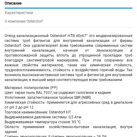
Описание
Характеристики
О компании Ostendorf
Отвод канализационный Ostendorf HTB 40х67° это модернизированная
система труб фитингов для внутренней канализации от фирмы
Ostendorf. Она удовлетворяет всем требованиям современных систем
внутренней канализации, начиная от звукоизоляции и
противопожарной защиты, вплоть до упрощенной прокладки труб
благодаря сантиметровой маркировке. При этом сохранены все
важные свойства материалов, такие как химическая стойкость,
трудновоспламеняемость, стойкость к воздействию горячей воды. Так
возникла высококачественная система труб и фитингов для внутренней
канализации, в высшей мере соответствующая всем требованиям.
Материал: полипропилен (PP)
Цвет: серая пыль RAL 7037, не содержит галогенов и кадмия
Уплотнения: запатентованное тройное SBR (NBR)
Химическая стойкость: применяется для агрессивных сред в диапазоне
от pH 2 до pH 12
Торговое наименование: Ostendorf HT
Выдерживаемое давление системы: 0,5 Атм
Выдерживаемая температура стоков: 95 °C
Область применения: хозяйственно-бытовая канализация, внутри
здания
Степень звукоизоляции: II степень звукоизоляции – 26 Дб