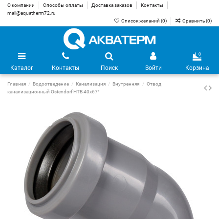
О компании
Способы оплаты
Доставка заказов
Контакты
mail@aquatherm72.ru
Список желаний (
0
)
Сравнить (
0
)
0
Каталог
Контакты
Поиск
Войти
Корзина
Главная
Водоотведение
Канализация
Внутренняя
Отвод
канализационный Ostendorf HTB 40х67°