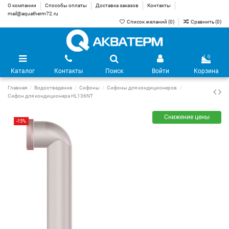
О компании
Способы оплаты
Доставка заказов
Контакты
mail@aquatherm72.ru
Список желаний (
0
)
Сравнить (
0
)
0
Каталог
Контакты
Поиск
Войти
Корзина
Главная
Водоотведение
Сифоны
Сифоны для кондиционеров
Сифон для кондиционера HL136NT
Снижение цены
-15%