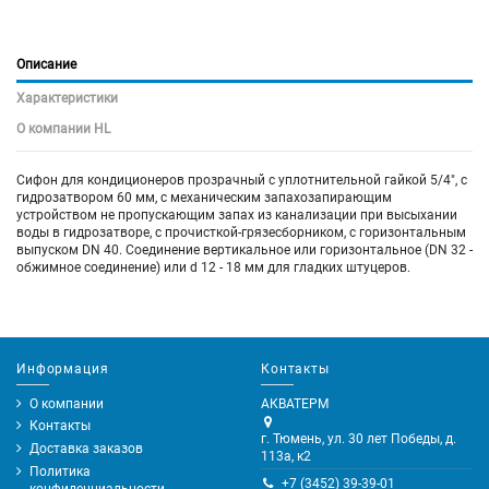
Описание
Характеристики
О компании HL
Сифон для кондиционеров прозрачный с уплотнительной гайкой 5/4", с
гидрозатвором 60 мм, с механическим запахозапирающим
устройством не пропускающим запах из канализации при высыхании
воды в гидрозатворе, с прочисткой-грязесборником, с горизонтальным
выпуском DN 40. Соединение вертикальное или горизонтальное (DN 32 -
обжимное соединение) или d 12 - 18 мм для гладких штуцеров.
Информация
Контакты
О компании
АКВАТЕРМ
Контакты
г. Тюмень, ул. 30 лет Победы, д.
Доставка заказов
113а, к2
Политика
+7 (3452) 39-39-01