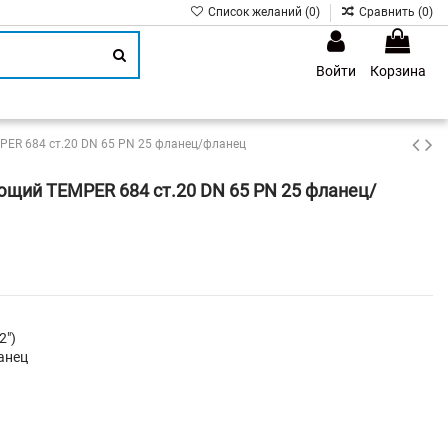
Список желаний (
0
)
Сравнить (
0
)
Войти
Корзина
1
ER 684 ст.20 DN 65 PN 25 фланец/фланец
щий TEMPER 684 ст.20 DN 65 PN 25 фланец/
2")
анец