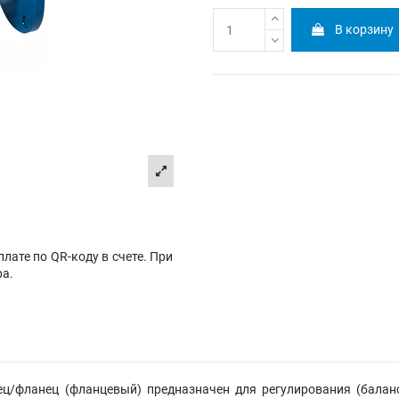
В корзину
лате по QR-коду в счете. При
ра.
ец/фланец
(фланцевый)
предназначен для регулирования (балан