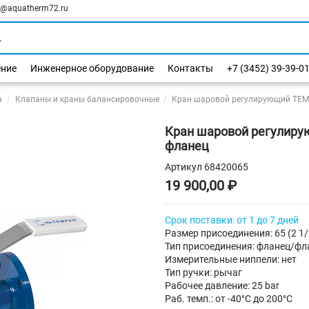
l@aquatherm72.ru
ение
Инженерное оборудование
Контакты
+7 (3452) 39-39-0
а
Клапаны и краны балансировочные
Кран шаровой регулирующий TEMP
Кран шаровой регулирую
фланец
Артикул
68420065
19 900,00 ₽
Срок поставки: от 1 до 7 дней
Размер присоединения: 65 (2 1/
Тип присоединения: фланец/фл
Измерительные ниппели: нет
Тип ручки: рычаг
Рабочее давление: 25 bar
Раб. темп.: от -40°C до 200°C