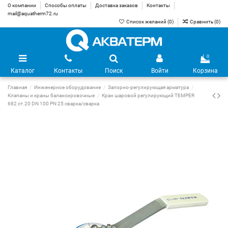
О компании
Способы оплаты
Доставка заказов
Контакты
mail@aquatherm72.ru
Список желаний (
0
)
Сравнить (
0
)
0
Каталог
Контакты
Поиск
Войти
Корзина
Главная
Инженерное оборудование
Запорно-регулирующая арматура
Клапаны и краны балансировочные
Кран шаровой регулирующий TEMPER
682 ст.20 DN 100 PN 25 сварка/сварка