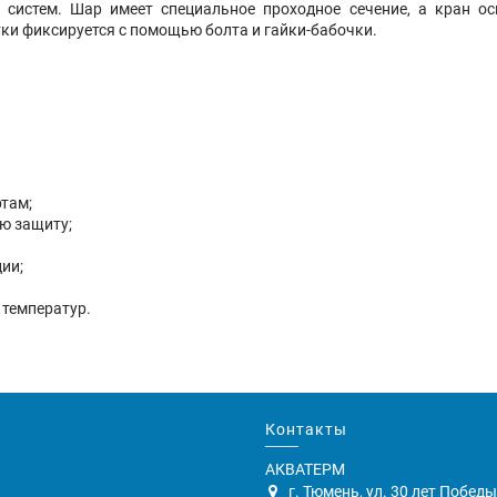
 систем. Шар имеет специальное проходное сечение, а кран о
ки фиксируется с помощью болта и гайки-бабочки.
там;
ю защиту;
ии;
 температур.
Контакты
АКВАТЕРМ
г. Тюмень, ул. 30 лет Победы,