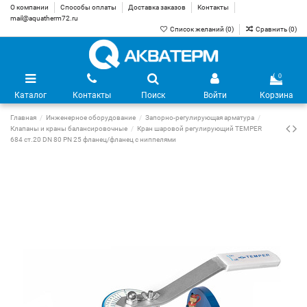
О компании
Способы оплаты
Доставка заказов
Контакты
mail@aquatherm72.ru
Список желаний (
0
)
Сравнить (
0
)
0
Каталог
Контакты
Поиск
Войти
Корзина
Главная
Инженерное оборудование
Запорно-регулирующая арматура
Клапаны и краны балансировочные
Кран шаровой регулирующий TEMPER
684 ст.20 DN 80 PN 25 фланец/фланец с ниппелями