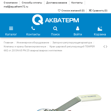
О компании
Способы оплаты
Доставка заказов
Контакты
mail@aquatherm72.ru
Список желаний (
0
)
Сравнить (
0
)
0
Каталог
Контакты
Поиск
Войти
Корзина
Главная
Инженерное оборудование
Запорно-регулирующая арматура
Клапаны и краны балансировочные
Кран шаровой регулирующий TEMPER
682 ст.20 DN 65 PN 25 сварка/сварка с ниппелями