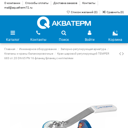
О компании
Способы оплаты
Доставка заказов
Контакты
mail@aquatherm72.ru
Список желаний (
0
)
Сравнить (
0
)
0
Каталог
Контакты
Поиск
Войти
Корзина
Главная
Инженерное оборудование
Запорно-регулирующая арматура
Клапаны и краны балансировочные
Кран шаровой регулирующий TEMPER
683 ст.20 DN 65 PN 16 фланец/фланец с ниппелями