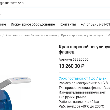
l@aquatherm72.ru
ение
Инженерное оборудование
Контакты
+7 (3452) 39-39-0
а
Клапаны и краны балансировочные
Кран шаровой регулирующий TEMP
Кран шаровой регулирую
фланец
Артикул
68320050
13 260,00 ₽
Срок поставки: от 1 до 7 дней
Размер присоединения: 50 (2")
Тип присоединения: фланец/фл
Измерительные ниппели: нет
Тип ручки: рычаг
Рабочее давление: 40 bar
Раб. темп.: от -40°C до 200°C