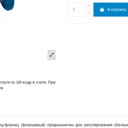
В корзину
лате по QR-коду в счете. При
ра.
ец/фланец
(фланцевый)
предназначен для регулирования (баланс