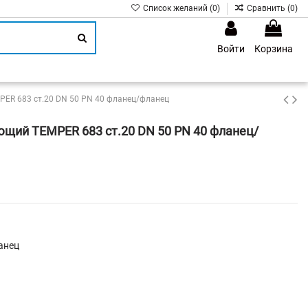
Список желаний (
0
)
Сравнить (
0
)
Войти
Корзина
1
ER 683 ст.20 DN 50 PN 40 фланец/фланец
щий TEMPER 683 ст.20 DN 50 PN 40 фланец/
анец