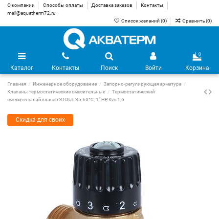
О компании
Способы оплаты
Доставка заказов
Контакты
mail@aquatherm72.ru
Список желаний (
0
)
Сравнить (
0
)
0
Каталог
Контакты
Поиск
Войти
Корзина
Главная
Инженерное оборудование
Запорно-регулирующая арматура
Клапаны термостатические смесительные
Термостатический
смесительный клапан STOUT 35-60°C, 1" НР, Kvs 1,6
Скидка для своих