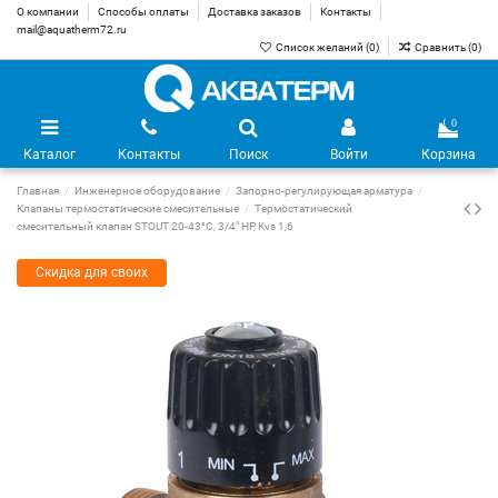
О компании
Способы оплаты
Доставка заказов
Контакты
mail@aquatherm72.ru
Список желаний (
0
)
Сравнить (
0
)
0
Каталог
Контакты
Поиск
Войти
Корзина
Главная
Инженерное оборудование
Запорно-регулирующая арматура
Клапаны термостатические смесительные
Термостатический
смесительный клапан STOUT 20-43°C, 3/4" НР, Kvs 1,6
Скидка для своих