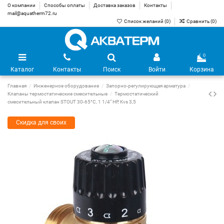
О компании
Способы оплаты
Доставка заказов
Контакты
mail@aquatherm72.ru
Список желаний (
0
)
Сравнить (
0
)
0
Каталог
Контакты
Поиск
Войти
Корзина
Главная
Инженерное оборудование
Запорно-регулирующая арматура
Клапаны термостатические смесительные
Термостатический
смесительный клапан STOUT 30-65°C, 1 1/4" НР, Kvs 3,5
Скидка для своих