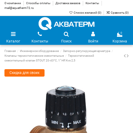
О компании
Способы оплаты
Доставка заказов
Контакты
mail@aquatherm72.ru
Список желаний (
0
)
Сравнить (
0
)
0
Каталог
Контакты
Поиск
Войти
Корзина
Главная
Инженерное оборудование
Запорно-регулирующая арматура
Клапаны термостатические смесительные
Термостатический
смесительный клапан STOUT 20-43°C, 1" НР, Kvs 2,5
Скидка для своих