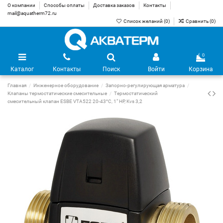
О компании
Способы оплаты
Доставка заказов
Контакты
mail@aquatherm72.ru
Список желаний (
0
)
Сравнить (
0
)
0
Каталог
Контакты
Поиск
Войти
Корзина
Главная
Инженерное оборудование
Запорно-регулирующая арматура
Клапаны термостатические смесительные
Термостатический
смесительный клапан ESBE VTA522 20-43°С, 1" НР, Kvs 3,2