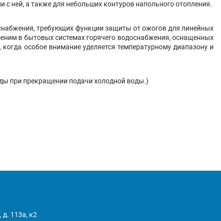
и с ней, а также для небольших контуров напольного отопления.
доснабжения, требующих функции защиты от ожогов для линейных
именим в бытовых системах горячего водоснабжения, оснащенных
х, когда особое внимание уделяется температурному диапазону и
ды при прекращении подачи холодной воды.)
 д. 113а, к2