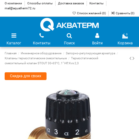
О компании
Способы оплаты
Доставка заказов
Контакты
mail@aquatherm72.ru
Список желаний (
0
)
Сравнить (
0
)
0
Каталог
Контакты
Поиск
Войти
Корзина
Главная
Инженерное оборудование
Запорно-регулирующая арматура
Клапаны термостатические смесительные
Термостатический
смесительный клапан STOUT 30-65°C, 1" НР, Kvs 2,3
Скидка для своих