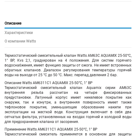
Описание
Характеристики
О компании Watts
Термостатический смесительный клапан Watts AM63C AQUAMIX 25-50°C,
1" ВР, Kvs 2,1, градуирован на 4 положения. Для систем горячего
водоснабжения, имеет функцию защиты от ожога. Не имеет встроенных
обратных клапанов. Диапазон регулирования температуры горячей
воды на выходе от 25 °C до 50 °C. Макс. перепад давления 2 бар.
Описание
Watts AM6311C1 AQUAMIX
25-50°C
, 1" ВР
Термостатический
смесительный клапан
Aquamix серии
AM
63С
внутренняя резьба
рассчитан на четыре фиксированных
предустановки. Латунный корпус имеет никелевое покрытие как
снаружи, так и изнутри, а внутренняя поверхность имеет также
тефлоновое покрытие, уменьшающее образование накипи при
эксплуатации на жесткой воде. Конструкция включает в себя два
сетчатых фильтра, установленных на входах горячей и холодной воды
для предохранения клапана от засорения.
Применение
Watts AM6311C1
AQUAMIX
25-50°C
, 1" ВР
Термостатический смеситель применяется в основном для защиты