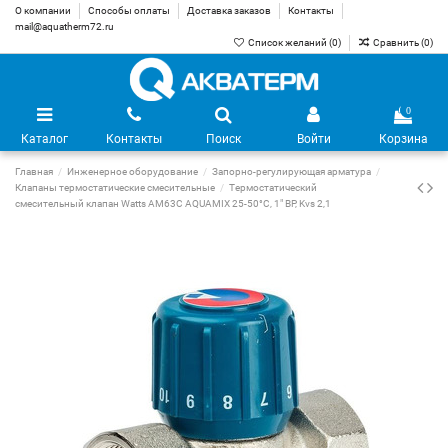
О компании
Способы оплаты
Доставка заказов
Контакты
mail@aquatherm72.ru
Список желаний (
0
)
Сравнить (
0
)
0
Каталог
Контакты
Поиск
Войти
Корзина
Главная
Инженерное оборудование
Запорно-регулирующая арматура
Клапаны термостатические смесительные
Термостатический
смесительный клапан Watts AM63C AQUAMIX 25-50°C, 1" ВР, Kvs 2,1