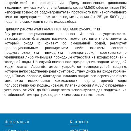
потребителей от ошпаривания. Предустановленные диапазоны
выходных температур клапана Aquamix серии
AM
63С
обеспечивает ГВС
непосредственно от водонагревателей проточного или накопительного
типа на предварительном этапе подмешивания (от 25° до 50°С) для
подачи на смеситель в точке водоразбора.
Принцип работы
Watts AM6311C1
AQUAMIX
25-50°C
, 1" ВР
Внутреннее регулирование клапанов Aquamix осуществляется
автоматически благодаря наличию термочувствительного элемента,
который, входя в контакт со смешанной водой, реагирует
пропорциональным расширением либо сжатием согласно
предустановленным выходным температурам, соответственно
увеличивая либо уменьшая проходные отверстия на входах горячей и
холодной воды. На случай внезапного прекращения подачи холодной
воды клапан Aquamix имеет устройство температурной защиты,
которое непосредственно реагирует закрытием диска на входе горячей
воды. Таким образом, благодаря наличию защитного перекрывающего
механизма исключается возможность подачи горячей воды
пользователю без подмешивания. Клапаны серии
AM
63С
с пределами
установки от 25
°C
до 50
°C
чаще всего используются для поддержания
стабильной температуры подачи в системах теплых полов.
Информация
Контакты