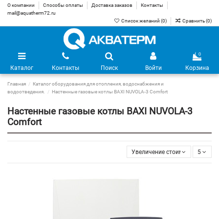
О компании
Способы оплаты
Доставка заказов
Контакты
mail@aquatherm72.ru
Список желаний (
0
)
Сравнить (
0
)
0
Каталог
Контакты
Поиск
Войти
Корзина
Главная
Каталог оборудования для отопления, водоснабжения и
водоотведения.
Настенные газовые котлы BAXI NUVOLA-3 Comfort
Настенные газовые котлы BAXI NUVOLA-3
Comfort
Увеличение стоимости
5