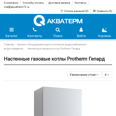
О компании
Способы оплаты
Доставка заказов
Контакты
mail@aquatherm72.ru
Список желаний (
0
)
Сравнить (
0
)
0
Каталог
Контакты
Поиск
Войти
Корзина
Главная
Каталог оборудования для отопления, водоснабжения и
водоотведения.
Настенные газовые котлы Protherm Гепард
Настенные газовые котлы Protherm Гепард
Увеличение стоимости
4