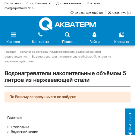
О компании
Способы оплаты
Доставка заказов
Контакты
mail@aquatherm72.ru
Список желаний (
0
)
Сравнить (
0
)
0
Каталог
Контакты
Поиск
Войти
Корзина
Главная
Каталог оборудования для отопления, водоснабжения и
водоотведения.
Водонагреватели накопительные объёмом 5 литров из
нержавеющей стали
Водонагреватели накопительные объёмом 5
литров из нержавеющей стали
По Вашему запросу ничего не найдено
ФИЛЬТР
Главная
Отопление
Водоснабжение