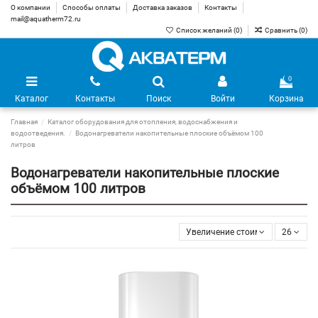
О компании
Способы оплаты
Доставка заказов
Контакты
mail@aquatherm72.ru
Список желаний (
0
)
Сравнить (
0
)
0
Каталог
Контакты
Поиск
Войти
Корзина
Главная
Каталог оборудования для отопления, водоснабжения и
водоотведения.
Водонагреватели накопительные плоские объёмом 100
литров
Водонагреватели накопительные плоские
объёмом 100 литров
Увеличение стоимости
26