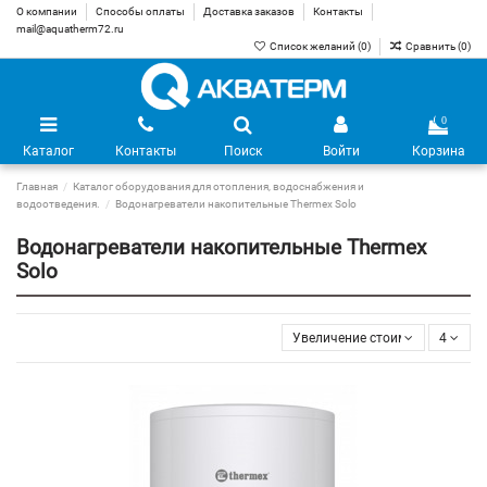
О компании
Способы оплаты
Доставка заказов
Контакты
mail@aquatherm72.ru
Список желаний (
0
)
Сравнить (
0
)
0
Каталог
Контакты
Поиск
Войти
Корзина
Главная
Каталог оборудования для отопления, водоснабжения и
водоотведения.
Водонагреватели накопительные Thermex Solo
Водонагреватели накопительные Thermex
Solo
Увеличение стоимости
4