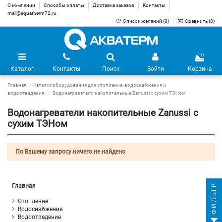
О компании
Способы оплаты
Доставка заказов
Контакты
mail@aquatherm72.ru
Список желаний (
0
)
Сравнить (
0
)
0
Каталог
Контакты
Поиск
Войти
Корзина
Главная
Каталог оборудования для отопления, водоснабжения и
водоотведения.
Водонагреватели накопительные Zanussi с сухим ТЭНом
Водонагреватели накопительные Zanussi с
сухим ТЭНом
По Вашему запросу ничего не найдено
ФИЛЬТР
Главная
Отопление
Водоснабжение
Водоотведение