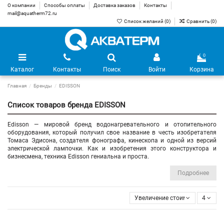
О компании
Способы оплаты
Доставка заказов
Контакты
mail@aquatherm72.ru
Список желаний (
0
)
Сравнить (
0
)
0
Каталог
Контакты
Поиск
Войти
Корзина
Главная
Бренды
EDISSON
Список товаров бренда EDISSON
Edisson — мировой бренд водонагревательного и отопительного
оборудования, который получил свое название в честь изобретателя
Томаса Эдисона, создателя фонографа, кинескопа и одной из версий
электрической лампочки. Как и изобретения этого конструктора и
бизнесмена, техника Edisson гениальна и проста.
Подробнее
Увеличение стоимости
4