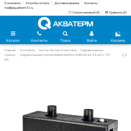
О компании
Способы оплаты
Доставка заказов
Контакты
mail@aquatherm72.ru
Список желаний (
0
)
Сравнить (
0
)
0
Каталог
Контакты
Поиск
Войти
Корзина
Главная
Отопление
Группы быстрого монтажа
Гидравлические
стрелки
Гидравлическая стрелка Meibes MeiFlow M BG DN 40, 4,5 м3/ч, 125
кВт