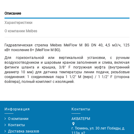
Описание
Характеристики
О компании Meibes
Гидравлическая стрелка Meibes MeiFlow M BG DN 40, 4,5 м3/ч, 125
кВт поколение 8+ (MeiFlow M BG).
Для горизонтальной или вертикальной установки, с ручным
воздухоотводчиком и шаровым краном заполнения и слива, включая
фитинги шланга и крышка, 3/8" F погружная муфта (внутренний
диаметр 10 мм) для датчика температуры линии подачи, резьбовые
соединения: 1 соединяемая пара 1 1/2" M (верх) / 1 1/2" F (сторона
бойлера), полный комплект с изоляцией.
Информация
Контакты
О компании
АКВАТЕРМ
Контакты
г. Тюмень, ул. 30 лет Победы, д.
Доставка заказов
113а, к2