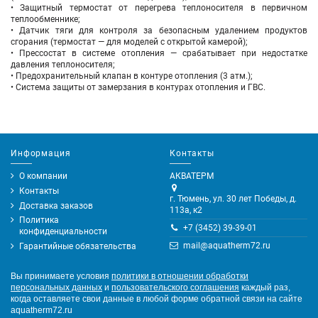
• Защитный термостат от перегрева теплоносителя в первичном
теплообменнике;
• Датчик тяги для контроля за безопасным удалением продуктов
сгорания (термостат — для моделей с открытой камерой);
• Прессостат в системе отопления — срабатывает при недостатке
давления теплоносителя;
• Предохранительный клапан в контуре отопления (3 атм.);
• Система защиты от замерзания в контурах отопления и ГВС.
Информация
Контакты
О компании
АКВАТЕРМ
Контакты
г. Тюмень, ул. 30 лет Победы, д.
Доставка заказов
113а, к2
Политика
+7 (3452) 39-39-01
конфиденциальности
mail@aquatherm72.ru
Гарантийные обязательства
Вы принимаете условия
политики в отношении обработки
персональных данных
и
пользовательского соглашения
каждый раз,
когда оставляете свои данные в любой форме обратной связи на сайте
aquatherm72.ru