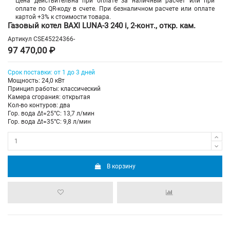
Цена действительна при оплате за наличный расчет или при
оплате по QR-коду в счете. При безналичном расчете или оплате
картой +3% к стоимости товара.
Газовый котел BAXI LUNA-3 240 i, 2-конт., откр. кам.
Артикул
CSE45224366-
97 470,00 ₽
Срок поставки: от 1 до 3 дней
Мощность: 24,0 кВт
Принцип работы: классический
Камера сгорания: открытая
Кол-во контуров: два
Гор. вода Δt=25°C: 13,7 л/мин
Гор. вода Δt=35°C: 9,8 л/мин
В корзину