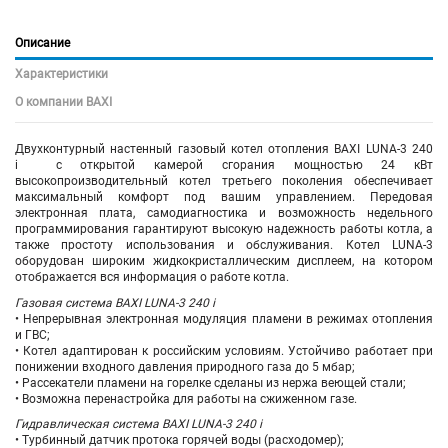
Описание
Характеристики
О компании BAXI
Двухконтурный настенный газовый котел отопления BAXI LUNA-3 240
i с открытой камерой сгорания мощностью 24 кВт
высокопроизводительный котел третьего поколения обеспечивает
максимальный комфорт под вашим управлением. Передовая
электронная плата, самодиагностика и возможность недельного
программирования гарантируют высокую надежность работы котла, а
также простоту использования и обслуживания. Котел LUNA-3
оборудован широким жидкокристаллическим дисплеем, на котором
отображается вся информация о работе котла.
Газовая система BAXI LUNA-3 240 i
• Непрерывная электронная модуляция пламени в режимах отопления
и ГВС;
• Котел адаптирован к российским условиям. Устойчиво работает при
понижении входного давления природного газа до 5 мбар;
• Рассекатели пламени на горелке сделаны из нержа веющей стали;
• Возможна перенастройка для работы на сжиженном газе.
Гидравлическая система BAXI LUNA-3 240 i
• Турбинный датчик протока горячей воды (расходомер);