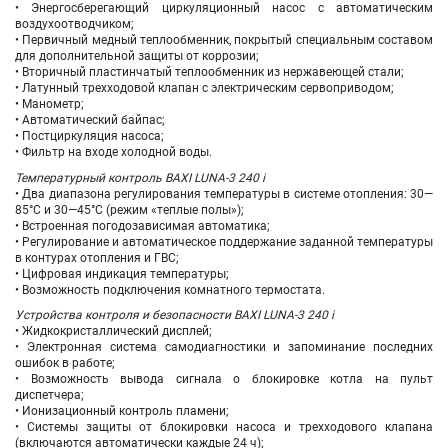
• Энергосберегающий циркуляционный насос с автоматическим
воздухоотводчиком;
• Первичный медный теплообменник, покрытый специальным составом
для дополнительной защиты от коррозии;
• Вторичный пластинчатый теплообменник из нержавеющей стали;
• Латунный трехходовой клапан с электрическим сервоприводом;
• Манометр;
• Автоматический байпас;
• Постциркуляция насоса;
• Фильтр на входе холодной воды.
Температурный контроль BAXI LUNA-3 240 i
• Два диапазона регулирования температуры в системе отопления: 30—
85°С и 30—45°С (режим «теплые полы»);
• Встроенная погодозависимая автоматика;
• Регулирование и автоматическое поддержание заданной температуры
в контурах отопления и ГВС;
• Цифровая индикация температуры;
• Возможность подключения комнатного термостата.
Устройства контроля и безопасности BAXI LUNA-3 240 i
• Жидкокристаллический дисплей;
• Электронная система самодиагностики и запоминание последних
ошибок в работе;
• Возможность вывода сигнала о блокировке котла на пульт
диспетчера;
• Ионизационный контроль пламени;
• Системы защиты от блокировки насоса и трехходового клапана
(включаются автоматически каждые 24 ч);