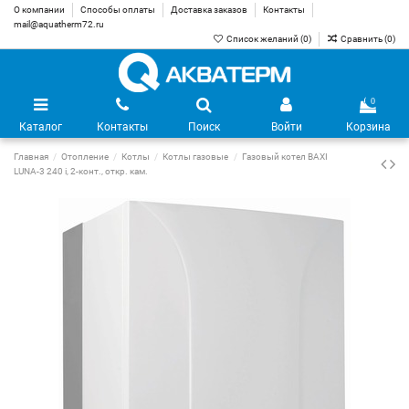
О компании
Способы оплаты
Доставка заказов
Контакты
mail@aquatherm72.ru
Список желаний (
0
)
Сравнить (
0
)
0
Каталог
Контакты
Поиск
Войти
Корзина
Главная
Отопление
Котлы
Котлы газовые
Газовый котел BAXI
LUNA-3 240 i, 2-конт., откр. кам.