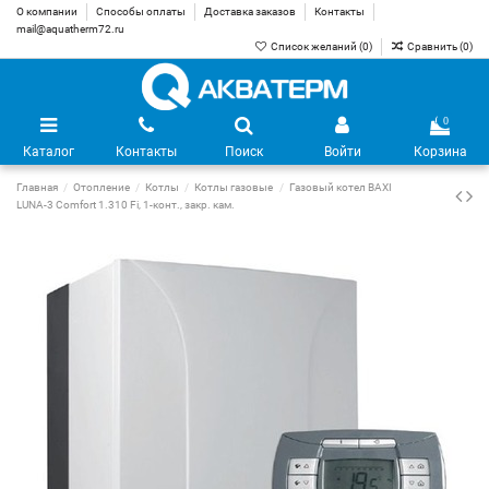
О компании
Способы оплаты
Доставка заказов
Контакты
mail@aquatherm72.ru
Список желаний (
0
)
Сравнить (
0
)
0
Каталог
Контакты
Поиск
Войти
Корзина
Главная
Отопление
Котлы
Котлы газовые
Газовый котел BAXI
LUNA-3 Comfort 1.310 Fi, 1-конт., закр. кам.