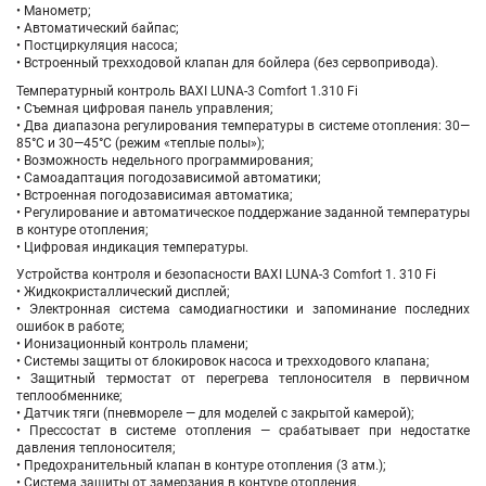
• Манометр;
• Автоматический байпас;
• Постциркуляция насоса;
• Встроенный трехходовой клапан для бойлера (без сервопривода).
Температурный контроль BAXI LUNA-3 Comfort 1.310 Fi
• Съемная цифровая панель управления;
• Два диапазона регулирования температуры в системе отопления: 30—
85°С и 30—45°С (режим «теплые полы»);
• Возможность недельного программирования;
• Самоадаптация погодозависимой автоматики;
• Встроенная погодозависимая автоматика;
• Регулирование и автоматическое поддержание заданной температуры
в контуре отопления;
• Цифровая индикация температуры.
Устройства контроля и безопасности BAXI LUNA-3 Comfort 1. 310 Fi
• Жидкокристаллический дисплей;
• Электронная система самодиагностики и запоминание последних
ошибок в работе;
• Ионизационный контроль пламени;
• Системы защиты от блокировок насоса и трехходового клапана;
• Защитный термостат от перегрева теплоносителя в первичном
теплообменнике;
• Датчик тяги (пневмореле — для моделей с закрытой камерой);
• Прессостат в системе отопления — срабатывает при недостатке
давления теплоносителя;
• Предохранительный клапан в контуре отопления (3 атм.);
• Система защиты от замерзания в контуре отопления.