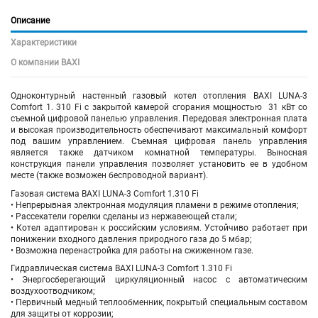
Описание
Характеристики
О компании BAXI
Одноконтурный настенный газовый котел отопления BAXI LUNA-3
Comfort 1. 310 Fi с закрытой камерой сгорания мощностью 31 кВт со
съемной цифровой панелью управления. Передовая электронная плата
и высокая производительность обеспечивают максимальный комфорт
под вашим управлением. Съемная цифровая панель управления
является также датчиком комнатной температуры. Выносная
конструкция панели управления позволяет установить ее в удобном
месте (также возможен беспроводной вариант).
Газовая система BAXI LUNA-3 Comfort 1.310 Fi
• Непрерывная электронная модуляция пламени в режиме отопления;
• Рассекатели горелки сделаны из нержавеющей стали;
• Котел адаптирован к российским условиям. Устойчиво работает при
понижении входного давления природного газа до 5 мбар;
• Возможна перенастройка для работы на сжиженном газе.
Гидравлическая система BAXI LUNA-3 Comfort 1.310 Fi
• Энергосберегающий циркуляционный насос с автоматическим
воздухоотводчиком;
• Первичный медный теплообменник, покрытый специальным составом
для защиты от коррозии;