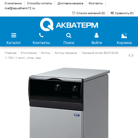
О компании
Способы оплаты
Доставка заказов
Контакты
mail@aquatherm72.ru
Список желаний (
0
)
Сравнить (
0
)
0
Каталог
Контакты
Поиск
Войти
Корзина
Главная
Отопление
Котлы
Котлы газовые
Газовый котел BAXI SLIM
1.150 i, 1-конт., откр. кам.