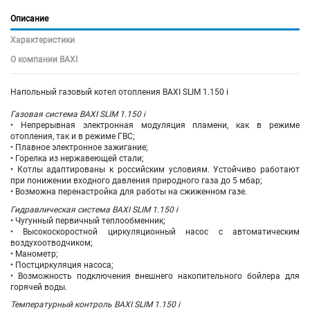
Описание
Характеристики
О компании BAXI
Напольный газовый котел отопления BAXI SLIM 1.150 i
Газовая система BAXI SLIM 1.150 i
• Непрерывная электронная модуляция пламени, как в режиме
отопления, так и в режиме ГВС;
• Плавное электронное зажигание;
• Горелка из нержавеющей стали;
• Котлы адаптированы к российским условиям. Устойчиво работают
при понижении входного давления природного газа до 5 мбар;
• Возможна перенастройка для работы на сжиженном газе.
Гидравлическая система BAXI SLIM 1.150 i
• Чугунный первичный теплообменник;
• Высокоскоростной циркуляционный насос с автоматическим
воздухоотводчиком;
• Манометр;
• Постциркуляция насоса;
• Возможность подключения внешнего накопительного бойлера для
горячей воды.
Температурный контроль BAXI SLIM 1.150 i