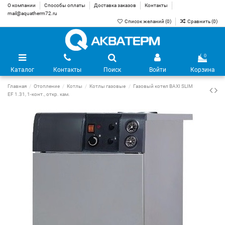
О компании
Способы оплаты
Доставка заказов
Контакты
mail@aquatherm72.ru
Список желаний (
0
)
Сравнить (
0
)
0
Каталог
Контакты
Поиск
Войти
Корзина
Главная
Отопление
Котлы
Котлы газовые
Газовый котел BAXI SLIM
EF 1.31, 1-конт., откр. кам.