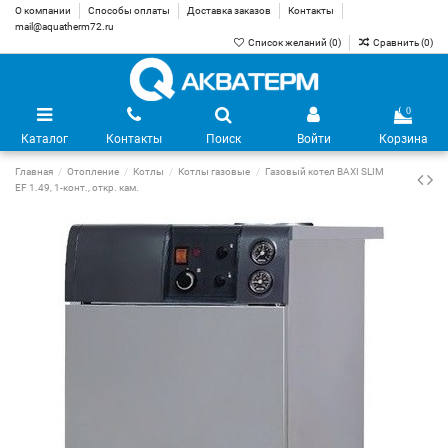
О компании
Способы оплаты
Доставка заказов
Контакты
mail@aquatherm72.ru
Список желаний (
0
)
Сравнить (
0
)
0
Каталог
Контакты
Поиск
Войти
Корзина
Главная
Отопление
Котлы
Котлы газовые
Газовый котел BAXI SLIM
EF 1.49, 1-конт., откр. кам.