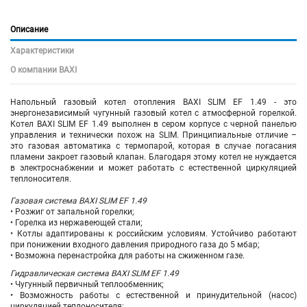
Описание
Характеристики
О компании BAXI
Напольный газовый котел отопления BAXI SLIM EF 1.49 - это
энергонезависимый чугунный газовый котел с атмосферной горелкой.
Котел BAXI SLIM EF 1.49 выполнен в сером корпусе с черной панелью
управления и технически похож на SLIM. Принципиальные отличие –
это газовая автоматика с термопарой, которая в случае погасания
пламени закроет газовый клапан. Благодаря этому котел не нуждается
в электроснабжении и может работать с естественной циркуляцией
теплоносителя.
Газовая система BAXI SLIM EF 1.49
• Розжиг от запальной горелки;
• Горелка из нержавеющей стали;
• Котлы адаптированы к российским условиям. Устойчиво работают
при понижении входного давления природного газа до 5 мбар;
• Возможна перенастройка для работы на сжиженном газе.
Гидравлическая система BAXI SLIM EF 1.49
• Чугунный первичный теплообменник;
• Возможность работы с естественной и принудительной (насос)
циркуляцией теплоносителя;