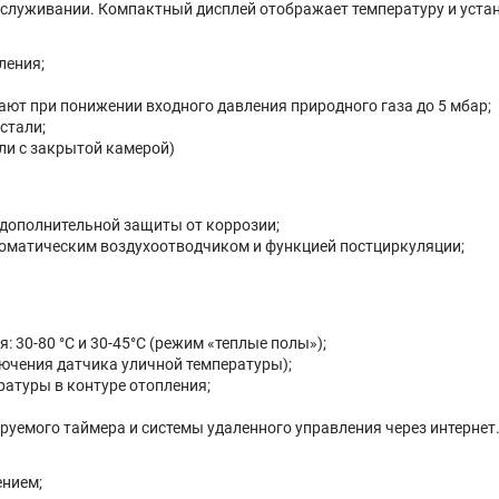
обслуживании. Компактный дисплей отображает температуру и уст
ления;
ют при понижении входного давления природного газа до 5 мбар;
стали;
ли с закрытой камерой)
дополнительной защиты от коррозии;
оматическим воздухоотводчиком и функцией постциркуляции;
 30-80 °С и 30-45°С (режим «теплые полы»);
ючения датчика уличной температуры);
атуры в контуре отопления;
уемого таймера и системы удаленного управления через интернет
ением;