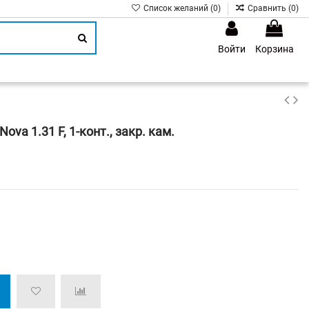
Список желаний (
0
)
Сравнить (
0
)
Войти
Корзина
1
ova 1.31 F, 1-конт., закр. кам.