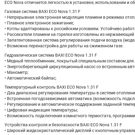
ECO Nova отличается легкостью в установке, использовании и 
Газовая система BAXI ECO Nova 1.31 F
•
Непрерывная электронная модуляция пламени в режимах отоп
•
Плавное электронное зажигание;
•
Котлы адаптированы к российским условиям. Устойчиво работа
•
Рассекатели пламени на горелке изготовлены из нержавеющей 
•
Запатентованная система регулирования подачи воздуха (моде
•
Возможна перенастройка для работы на сжиженном газе.
Гидравлическая система BAXI ECO Nova 1.31 F
•
Медный теплообменник, покрытый специальным составом для 
•
Энергосберегающий циркуляционный насос со встроенным авт
•
Манометр;
•
Автоматический байпас;
Температурный контроль BAXI ECO Nova 1.31 F
•
Два диапазона регулирования температуры в системе отопления:
•
Встроенная погодозависимая автоматика (возможность подкл
•
Регулирование и автоматическое поддержание заданной темпер
•
Цифровая индикация температуры;
•
Возможность подключения комнатного термостата, программир
Устройства контроля и безопасности BAXI ECO Nova 1.31 F
•
Широкий жидкокристаллический дисплей с кнопочным управл