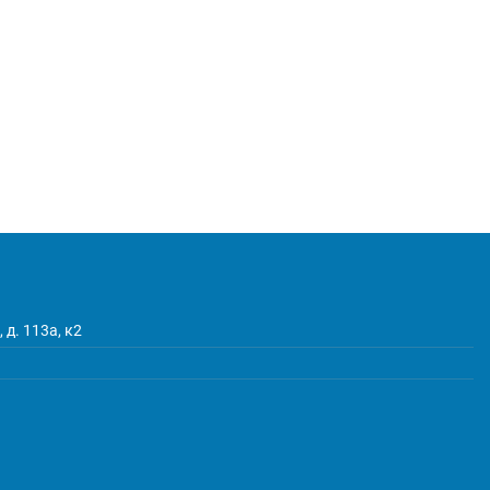
 д. 113а, к2