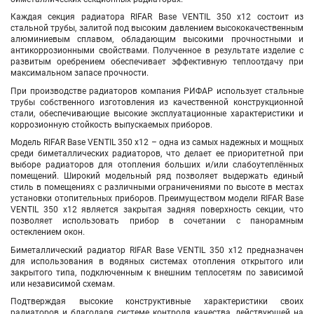
Каждая секция радиатора RIFAR Base VENTIL 350
х12
состоит из
стальной трубы, залитой под высоким давлением высококачественным
алюминиевым сплавом, обладающим высокими прочностными и
антикоррозионными свойствами. Полученное в результате изделие с
развитым оребрением обеспечивает эффективную теплоотдачу при
максимальном запасе прочности.
При производстве радиаторов компания РИФАР использует стальные
трубы собственного изготовления из качественной конструкционной
стали, обеспечивающие высокие эксплуатационные характеристики и
коррозионную стойкость выпускаемых приборов.
Модель RIFAR Base VENTIL 350
х12
– одна из самых надежных и мощных
среди биметаллических радиаторов, что делает ее приоритетной при
выборе радиаторов для отопления больших и/или слабоутеплённых
помещений. Широкий модельный ряд позволяет выдержать единый
стиль в помещениях с различными ограничениями по высоте в местах
установки отопительных приборов. Преимуществом модели RIFAR Base
VENTIL 350
х12
является закрытая задняя поверхность секции, что
позволяет использовать прибор в сочетании с панорамным
остеклением окон.
Биметаллический радиатор RIFAR Base VENTIL 350
х12
предназначен
для использования в водяных системах отопления открытого или
закрытого типа, подключенным к внешним теплосетям по зависимой
или независимой схемам.
Подтверждая высокие конструктивные характеристики своих
радиаторов и благодаря системе контроля качества, действующей на