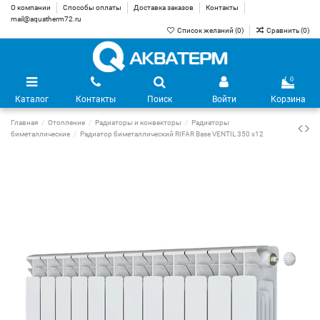
О компании
Способы оплаты
Доставка заказов
Контакты
mail@aquatherm72.ru
Список желаний (
0
)
Сравнить (
0
)
0
Каталог
Контакты
Поиск
Войти
Корзина
Главная
Отопление
Радиаторы и конвекторы
Радиаторы
биметаллические
Радиатор биметаллический RIFAR Base VENTIL 350 х12