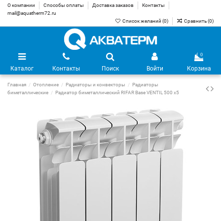
О компании
Способы оплаты
Доставка заказов
Контакты
mail@aquatherm72.ru
Список желаний (
0
)
Сравнить (
0
)
0
Каталог
Контакты
Поиск
Войти
Корзина
Главная
Отопление
Радиаторы и конвекторы
Радиаторы
биметаллические
Радиатор биметаллический RIFAR Base VENTIL 500 х5