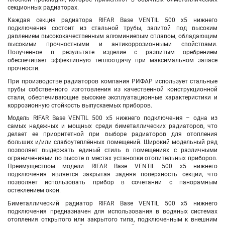
секционных радиаторах.
Каждая секция радиатора RIFAR Base VENTIL 500 х5
нижнего
подключения
состоит из стальной трубы, залитой под высоким
давлением высококачественным алюминиевым сплавом, обладающим
высокими прочностными и антикоррозионными свойствами.
Полученное в результате изделие с развитым оребрением
обеспечивает эффективную теплоотдачу при максимальном запасе
прочности.
При производстве радиаторов компания РИФАР использует стальные
трубы собственного изготовления из качественной конструкционной
стали, обеспечивающие высокие эксплуатационные характеристики и
коррозионную стойкость выпускаемых приборов.
Модель RIFAR Base VENTIL 500 х5
нижнего подключения
– одна из
самых надежных и мощных среди биметаллических радиаторов, что
делает ее приоритетной при выборе радиаторов для отопления
больших и/или слабоутеплённых помещений. Широкий модельный ряд
позволяет выдержать единый стиль в помещениях с различными
ограничениями по высоте в местах установки отопительных приборов.
Преимуществом модели RIFAR Base
VENTIL
500 х5
нижнего
подключения
является закрытая задняя поверхность секции, что
позволяет использовать прибор в сочетании с панорамным
остеклением окон.
Биметаллический радиатор RIFAR Base VENTIL 500 х5
нижнего
подключения
предназначен для использования в водяных системах
отопления открытого или закрытого типа, подключенным к внешним